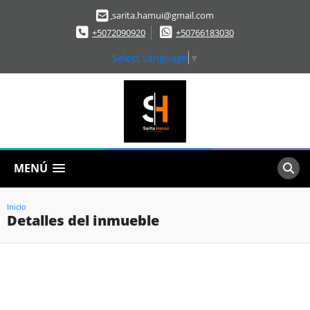
sarita.hamui@gmail.com
+5072090920
+50766183030
Select Language
▼
MENÚ
Inicio
Detalles del inmueble