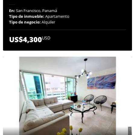
En:
San Francisco, Panamá
Tipo de inmueble:
Apartamento
Tipo de negocio:
Alquiler
US$4,300
USD