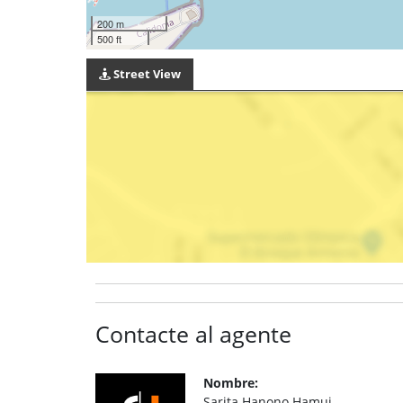
200 m
500 ft
Street View
Contacte al agente
Nombre:
Sarita Hanono Hamui