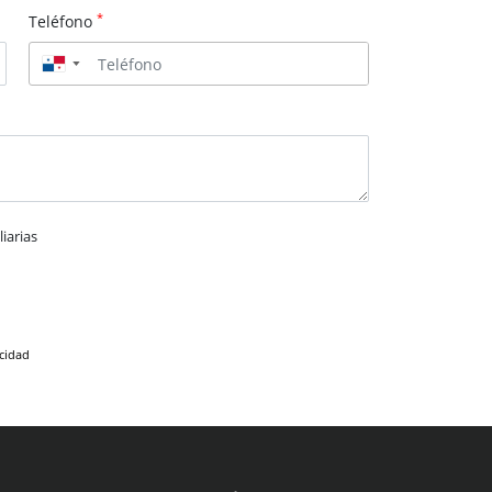
*
Teléfono
▼
iarias
acidad