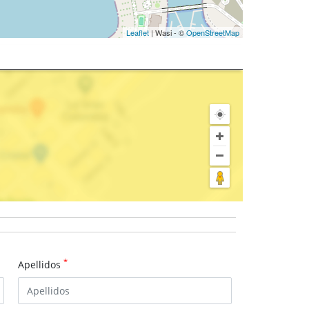
Leaflet
| Wasi - ©
OpenStreetMap
*
Apellidos