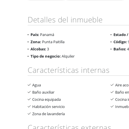
Detalles del inmueble
País:
Panamá
Estado 
Zona:
Punta Paitilla
Código:
Alcobas:
3
Baños:
4
Tipo de negocio:
Alquiler
Características internas
Agua
Aire ac
Baño auxiliar
Baño en
Cocina equipada
Cocina i
Habitación servicio
Inmuebl
Zona de lavandería
Características externas