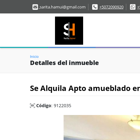
sarita.hamui@gmail.com
+5072090920
+
Inicio
Detalles del inmueble
Se Alquila Apto amueblado en 
Código
: 9122035