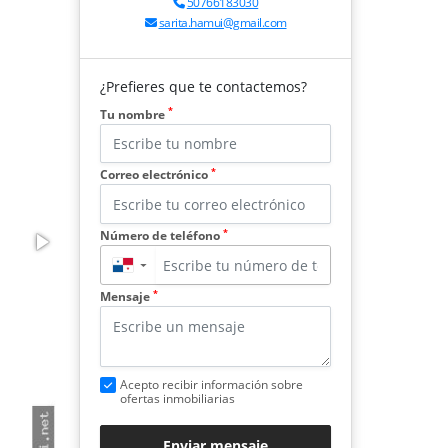
50766183030
sarita.hamui@gmail.com
¿Prefieres que te contactemos?
*
Tu nombre
*
Correo electrónico
*
Número de teléfono
▼
*
Mensaje
Acepto recibir información sobre
ofertas inmobiliarias
Enviar mensaje