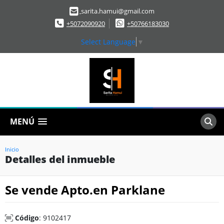
sarita.hamui@gmail.com
+5072090920
+50766183030
Select Language
▼
MENÚ
Inicio
Detalles del inmueble
Se vende Apto.en Parklane
Código
: 9102417