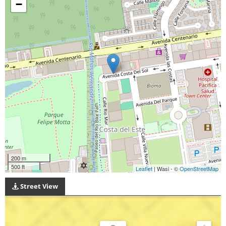
−
200 m
500 ft
Leaflet
| Wasi - ©
OpenStreetMap
Street View