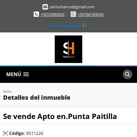
sarita.hamui@gmail.com
+5072090920
+50766183030
Select Language
▼
MENÚ
Inicio
Detalles del inmueble
Se vende Apto en.Punta Paitilla
Código
: 8511226