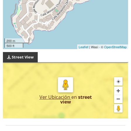
200 m
500 ft
Leaflet
| Wasi - ©
OpenStreetMap
Street View
Ver Ubicación
en
street
view