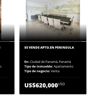
N
SE VENDE APTO.EN PENINSULA
En:
Ciudad de Panamá, Panamá
o
Tipo de inmueble:
Apartamento
Tipo de negocio:
Venta
US$620,000
USD