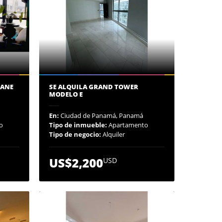
RANE
SE ALQUILA GRAND TOWER
MODELO E
En:
Ciudad de Panamá, Panamá
o
Tipo de inmueble:
Apartamento
Tipo de negocio:
Alquiler
US$2,200
USD