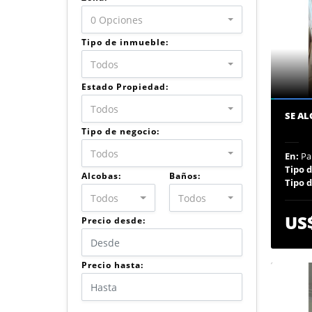
0 Opciones
Tipo de inmueble:
Todos
Estado Propiedad:
Todos
SE AL
Tipo de negocio:
Todos
En:
Pa
Tipo 
Alcobas:
Baños:
Tipo 
Todos
Todos
US
Precio desde:
Precio hasta: