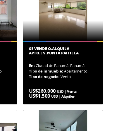
SE VENDE O.ALQUILA
APTO.EN.PUNTA PAITILLA
En:
Ciudad de Panamá, Panamá
o
Tipo de inmueble:
Apartamento
Tipo de negocio:
Venta
US$260,000
USD | Venta
US$1,500
USD | Alquiler