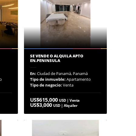
SE VENDE O ALQUILA APTO
EN.PENINSULA
En:
Ciudad de Panamá, Panamá
o
Tipo de inmueble:
Apartamento
Tipo de negocio:
Venta
US$615,000
USD | Venta
US$3,000
USD | Alquiler