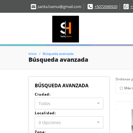
sarita.hamui@gmail.com
+5072090920
+
Inicio
Búsqueda avanzada
Búsqueda avanzada
Ordenar p
BÚSQUEDA AVANZADA
Más 
Ciudad:
Todos
Localidad:
0 Opciones
Zona: