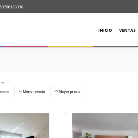
50766183030
INICIO
VENTAS
or:
nuevo
Menor precio
Mayor precio