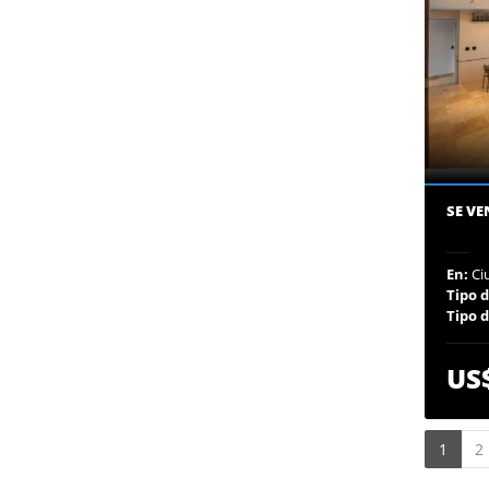
SE VE
En:
Ci
Tipo 
Tipo 
US
1
2