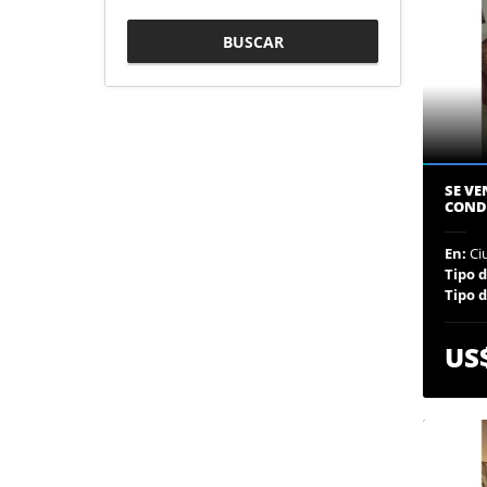
BUSCAR
SE VE
COND
En:
Ci
Tipo 
Tipo 
US