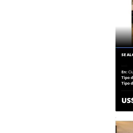
SE AL
En:
Ci
Tipo 
Tipo 
US